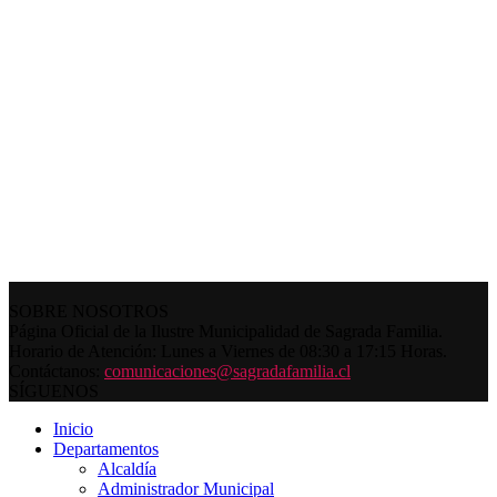
SOBRE NOSOTROS
Página Oficial de la Ilustre Municipalidad de Sagrada Familia.
Horario de Atención: Lunes a Viernes de 08:30 a 17:15 Horas.
Contáctanos:
comunicaciones@sagradafamilia.cl
SÍGUENOS
Inicio
Departamentos
Alcaldía
Administrador Municipal