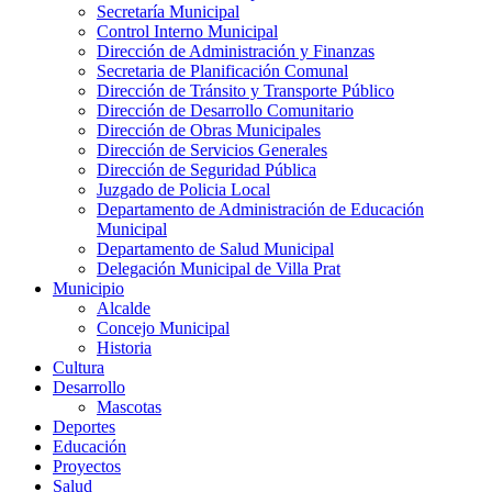
Secretaría Municipal
Control Interno Municipal
Dirección de Administración y Finanzas
Secretaria de Planificación Comunal
Dirección de Tránsito y Transporte Público
Dirección de Desarrollo Comunitario
Dirección de Obras Municipales
Dirección de Servicios Generales
Dirección de Seguridad Pública
Juzgado de Policia Local
Departamento de Administración de Educación
Municipal
Departamento de Salud Municipal
Delegación Municipal de Villa Prat
Municipio
Alcalde
Concejo Municipal
Historia
Cultura
Desarrollo
Mascotas
Deportes
Educación
Proyectos
Salud