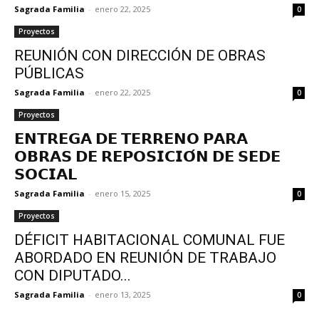
Sagrada Familia
-
enero 22, 2025
0
Proyectos
REUNIÓN CON DIRECCIÓN DE OBRAS
PÚBLICAS
Sagrada Familia
-
enero 22, 2025
0
Proyectos
𝗘𝗡𝗧𝗥𝗘𝗚𝗔 𝗗𝗘 𝗧𝗘𝗥𝗥𝗘𝗡𝗢 𝗣𝗔𝗥𝗔
𝗢𝗕𝗥𝗔𝗦 𝗗𝗘 𝗥𝗘𝗣𝗢𝗦𝗜𝗖𝗜𝗢́𝗡 𝗗𝗘 𝗦𝗘𝗗𝗘
𝗦𝗢𝗖𝗜𝗔𝗟
Sagrada Familia
-
enero 15, 2025
0
Proyectos
DÉFICIT HABITACIONAL COMUNAL FUE
ABORDADO EN REUNIÓN DE TRABAJO
CON DIPUTADO...
Sagrada Familia
-
enero 13, 2025
0