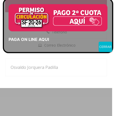
Alcalde
Origen del cargo
Teléfono
PAGA ON LINE AQUI
Correo Electrónico
CERRAR
Osvaldo Jorquera Padilla