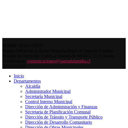
SOBRE NOSOTROS
Página Oficial de la Ilustre Municipalidad de Sagrada Familia.
Horario de Atención: Lunes a Viernes de 08:30 a 17:15 Horas.
Contáctanos:
comunicaciones@sagradafamilia.cl
SÍGUENOS
Inicio
Departamentos
Alcaldía
Administrador Municipal
Secretaría Municipal
Control Interno Municipal
Dirección de Administración y Finanzas
Secretaria de Planificación Comunal
Dirección de Tránsito y Transporte Público
Dirección de Desarrollo Comunitario
Dirección de Obras Municipales