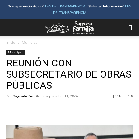
Transparencia Activa
:
LEY DE TRANSPARENCIA
|
Solicitar Información
:
LEY
DE TRANSPARENCIA
Inicio
Municipal
Municipal
REUNIÓN CON
SUBSECRETARIO DE OBRAS
PÚBLICAS
Por
Sagrada Familia
-
septiembre 11, 2024
396
0