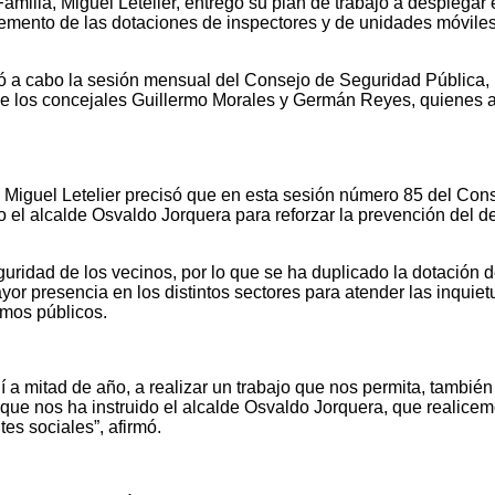
amilia, Miguel Letelier, entregó su plan de trabajo a desplega
emento de las dotaciones de inspectores y de unidades móviles e
ó a cabo la sesión mensual del Consejo de Seguridad Pública, 
e los concejales Guillermo Morales y Germán Reyes, quienes ab
a, Miguel Letelier precisó que en esta sesión número 85 del C
 alcalde Osvaldo Jorquera para reforzar la prevención del deli
guridad de los vecinos, por lo que se ha duplicado la dotación 
ayor presencia en los distintos sectores para atender las inqui
smos públicos.
a mitad de año, a realizar un trabajo que nos permita, también 
 que nos ha instruido el alcalde Osvaldo Jorquera, que realicem
tes sociales”, afirmó.