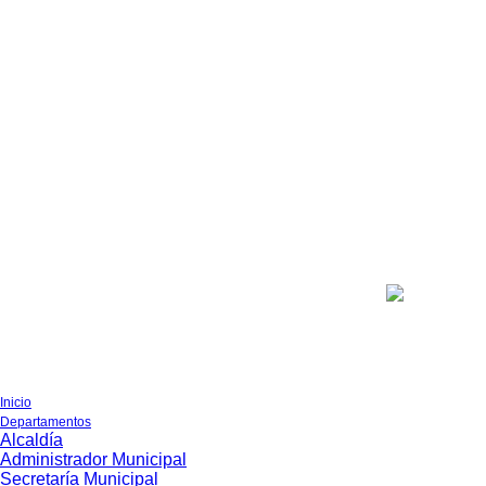
Sagrada
jueves, agosto 6, 2026
Familia
Inicio
Departamentos
Alcaldía
Administrador Municipal
Secretaría Municipal