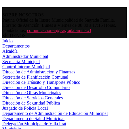
SOBRE NOSOTROS
Página Oficial de la Ilustre Municipalidad de Sagrada Familia.
Horario de Atención: Lunes a Viernes de 08:30 a 17:15 Horas.
Contáctanos:
comunicaciones@sagradafamilia.cl
SÍGUENOS
Inicio
Departamentos
Alcaldía
Administrador Municipal
Secretaría Municipal
Control Interno Municipal
Dirección de Administración y Finanzas
Secretaria de Planificación Comunal
Dirección de Tránsito y Transporte Público
Dirección de Desarrollo Comunitario
Dirección de Obras Municipales
Dirección de Servicios Generales
Dirección de Seguridad Pública
Juzgado de Policia Local
Departamento de Administración de Educación Municipal
Departamento de Salud Municipal
Delegación Municipal de Villa Prat
Municipio