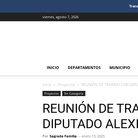
Trans
viernes, agosto 7, 2026
Sagrada
Familia
INICIO
DEPARTAMENTOS
MUNICIPIO
Inicio
Proyectos
REUNIÓN DE TRABAJO CON DIP
Proyectos
Sin Categoría
REUNIÓN DE TR
DIPUTADO ALEX
Por
Sagrada Familia
-
enero 13, 2025