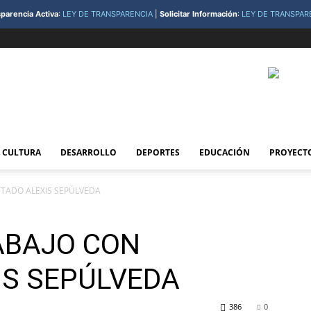
parencia Activa
:
LEY DE TRANSPARENCIA
|
Solicitar Información
:
LEY DE TRANSPAR
CULTURA
DESARROLLO
DEPORTES
EDUCACIÓN
PROYECT
UTADO ALEXIS SEPÚLVEDA
ABAJO CON
IS SEPÚLVEDA
386
0