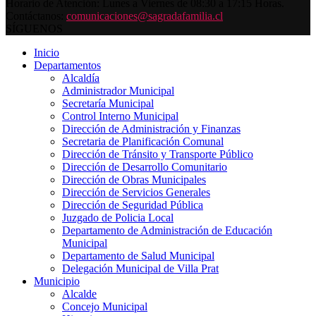
Horario de Atención: Lunes a Viernes de 08:30 a 17:15 Horas.
Contáctanos:
comunicaciones@sagradafamilia.cl
SÍGUENOS
Inicio
Departamentos
Alcaldía
Administrador Municipal
Secretaría Municipal
Control Interno Municipal
Dirección de Administración y Finanzas
Secretaria de Planificación Comunal
Dirección de Tránsito y Transporte Público
Dirección de Desarrollo Comunitario
Dirección de Obras Municipales
Dirección de Servicios Generales
Dirección de Seguridad Pública
Juzgado de Policia Local
Departamento de Administración de Educación
Municipal
Departamento de Salud Municipal
Delegación Municipal de Villa Prat
Municipio
Alcalde
Concejo Municipal