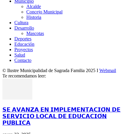
Municipio
Alcalde
Concejo Municipal
Historia
Cultura
Desarrollo
Mascotas
Deportes
Educación
Proyectos
Salud
Contacto
© Ilustre Municipalidad de Sagrada Familia 2025 I
Webmail
Te recomendamos leer:
𝗦𝗘 𝗔𝗩𝗔𝗡𝗭𝗔 𝗘𝗡 𝗜𝗠𝗣𝗟𝗘𝗠𝗘𝗡𝗧𝗔𝗖𝗜𝗢́𝗡 𝗗𝗘
𝗦𝗘𝗥𝗩𝗜𝗖𝗜𝗢 𝗟𝗢𝗖𝗔𝗟 𝗗𝗘 𝗘𝗗𝗨𝗖𝗔𝗖𝗜𝗢́𝗡
𝗣𝗨́𝗕𝗟𝗜𝗖𝗔