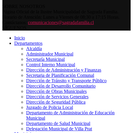
SOBRE NOSOTROS
Página Oficial de la Ilustre Municipalidad de Sagrada Familia.
Horario de Atención: Lunes a Viernes de 08:30 a 17:15 Horas.
Contáctanos:
comunicaciones@sagradafamilia.cl
SÍGUENOS
Inicio
Departamentos
Alcaldía
Administrador Municipal
Secretaría Municipal
Control Interno Municipal
Dirección de Administración y Finanzas
Secretaria de Planificación Comunal
Dirección de Tránsito y Transporte Público
Dirección de Desarrollo Comunitario
Dirección de Obras Municipales
Dirección de Servicios Generales
Dirección de Seguridad Pública
Juzgado de Policia Local
Departamento de Administración de Educación
Municipal
Departamento de Salud Municipal
Delegación Municipal de Villa Prat