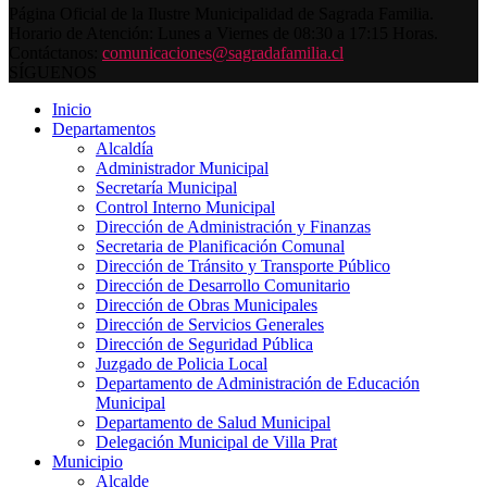
Página Oficial de la Ilustre Municipalidad de Sagrada Familia.
Horario de Atención: Lunes a Viernes de 08:30 a 17:15 Horas.
Contáctanos:
comunicaciones@sagradafamilia.cl
SÍGUENOS
Inicio
Departamentos
Alcaldía
Administrador Municipal
Secretaría Municipal
Control Interno Municipal
Dirección de Administración y Finanzas
Secretaria de Planificación Comunal
Dirección de Tránsito y Transporte Público
Dirección de Desarrollo Comunitario
Dirección de Obras Municipales
Dirección de Servicios Generales
Dirección de Seguridad Pública
Juzgado de Policia Local
Departamento de Administración de Educación
Municipal
Departamento de Salud Municipal
Delegación Municipal de Villa Prat
Municipio
Alcalde