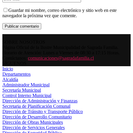
Guardar mi nombre, correo electrónico y sitio web en este
navegador la próxima vez que comente.
SOBRE NOSOTROS
Página Oficial de la Ilustre Municipalidad de Sagrada Familia.
Horario de Atención: Lunes a Viernes de 08:30 a 17:15 Horas.
Contáctanos:
comunicaciones@sagradafamilia.cl
SÍGUENOS
Inicio
Departamentos
Alcaldía
Administrador Municipal
Secretaría Municipal
Control Interno Municipal
Dirección de Administración y Finanzas
Secretaria de Planificación Comunal
Dirección de Tránsito y Transporte Público
Dirección de Desarrollo Comunitario
Dirección de Obras Municipales
Dirección de Servicios Generales
Dirección de Seguridad Pública