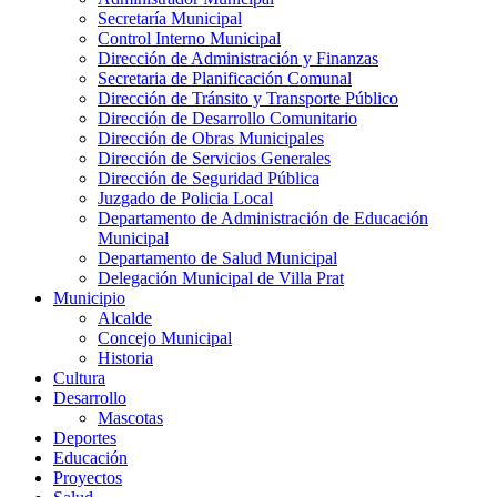
Secretaría Municipal
Control Interno Municipal
Dirección de Administración y Finanzas
Secretaria de Planificación Comunal
Dirección de Tránsito y Transporte Público
Dirección de Desarrollo Comunitario
Dirección de Obras Municipales
Dirección de Servicios Generales
Dirección de Seguridad Pública
Juzgado de Policia Local
Departamento de Administración de Educación
Municipal
Departamento de Salud Municipal
Delegación Municipal de Villa Prat
Municipio
Alcalde
Concejo Municipal
Historia
Cultura
Desarrollo
Mascotas
Deportes
Educación
Proyectos