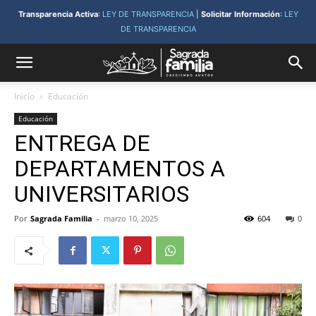
Transparencia Activa
:
LEY DE TRANSPARENCIA
|
Solicitar Información
:
LEY
DE TRANSPARENCIA
Inicio
Educación
Educación
ENTREGA DE
DEPARTAMENTOS A
UNIVERSITARIOS
Por
Sagrada Familia
-
marzo 10, 2025
604
0