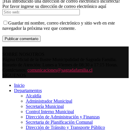
¡Has introducido una dirección de correo electrónico incorrecta!
Por favor ingrese su dirección de correo electrónico aquí
Guardar mi nombre, correo electrónico y sitio web en este
navegador la próxima vez que comente.
SOBRE NOSOTROS
Página Oficial de la Ilustre Municipalidad de Sagrada Familia.
Horario de Atención: Lunes a Viernes de 08:30 a 17:15 Horas.
Contáctanos:
comunicaciones@sagradafamilia.cl
SÍGUENOS
Inicio
Departamentos
Alcaldía
Administrador Municipal
Secretaría Municipal
Control Interno Municipal
Dirección de Administración y Finanzas
Secretaria de Planificación Comunal
Dirección de Tránsito y Transporte Público