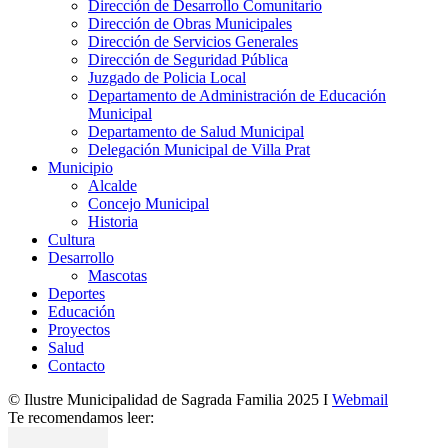
Dirección de Desarrollo Comunitario
Dirección de Obras Municipales
Dirección de Servicios Generales
Dirección de Seguridad Pública
Juzgado de Policia Local
Departamento de Administración de Educación
Municipal
Departamento de Salud Municipal
Delegación Municipal de Villa Prat
Municipio
Alcalde
Concejo Municipal
Historia
Cultura
Desarrollo
Mascotas
Deportes
Educación
Proyectos
Salud
Contacto
© Ilustre Municipalidad de Sagrada Familia 2025 I
Webmail
Te recomendamos leer: