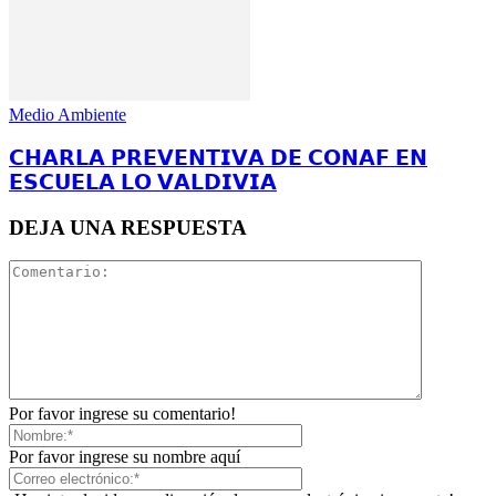
Medio Ambiente
𝗖𝗛𝗔𝗥𝗟𝗔 𝗣𝗥𝗘𝗩𝗘𝗡𝗧𝗜𝗩𝗔 𝗗𝗘 𝗖𝗢𝗡𝗔𝗙 𝗘𝗡
𝗘𝗦𝗖𝗨𝗘𝗟𝗔 𝗟𝗢 𝗩𝗔𝗟𝗗𝗜𝗩𝗜𝗔
DEJA UNA RESPUESTA
Por favor ingrese su comentario!
Por favor ingrese su nombre aquí