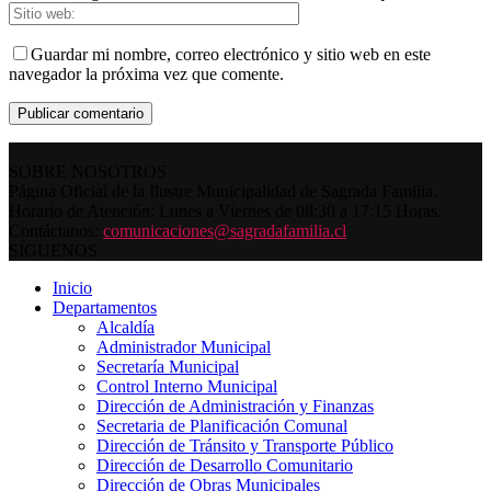
Guardar mi nombre, correo electrónico y sitio web en este
navegador la próxima vez que comente.
SOBRE NOSOTROS
Página Oficial de la Ilustre Municipalidad de Sagrada Familia.
Horario de Atención: Lunes a Viernes de 08:30 a 17:15 Horas.
Contáctanos:
comunicaciones@sagradafamilia.cl
SÍGUENOS
Inicio
Departamentos
Alcaldía
Administrador Municipal
Secretaría Municipal
Control Interno Municipal
Dirección de Administración y Finanzas
Secretaria de Planificación Comunal
Dirección de Tránsito y Transporte Público
Dirección de Desarrollo Comunitario
Dirección de Obras Municipales