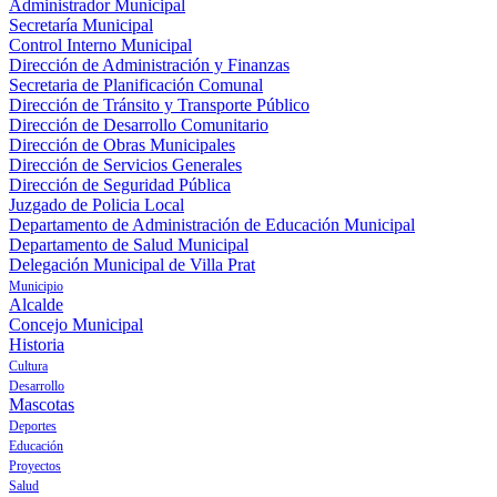
Administrador Municipal
Secretaría Municipal
Control Interno Municipal
Dirección de Administración y Finanzas
Secretaria de Planificación Comunal
Dirección de Tránsito y Transporte Público
Dirección de Desarrollo Comunitario
Dirección de Obras Municipales
Dirección de Servicios Generales
Dirección de Seguridad Pública
Juzgado de Policia Local
Departamento de Administración de Educación Municipal
Departamento de Salud Municipal
Delegación Municipal de Villa Prat
Municipio
Alcalde
Concejo Municipal
Historia
Cultura
Desarrollo
Mascotas
Deportes
Educación
Proyectos
Salud