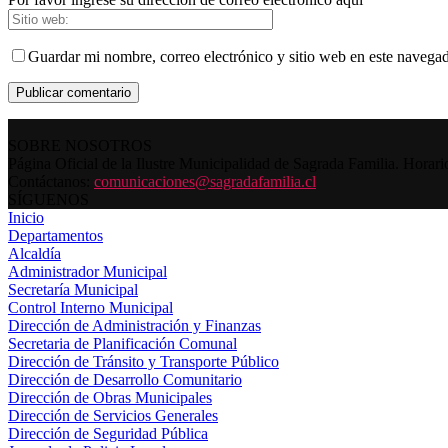
Guardar mi nombre, correo electrónico y sitio web en este navega
SOBRE NOSOTROS
Página Oficial de la Ilustre Municipalidad de Sagrada Familia. Horar
Contáctanos:
comunicaciones@sagradafamilia.cl
SÍGUENOS
Inicio
Departamentos
Alcaldía
Administrador Municipal
Secretaría Municipal
Control Interno Municipal
Dirección de Administración y Finanzas
Secretaria de Planificación Comunal
Dirección de Tránsito y Transporte Público
Dirección de Desarrollo Comunitario
Dirección de Obras Municipales
Dirección de Servicios Generales
Dirección de Seguridad Pública