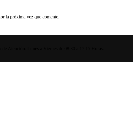
dor la próxima vez que comente.
io de Atención: Lunes a Viernes de 08:30 a 17:15 Horas.