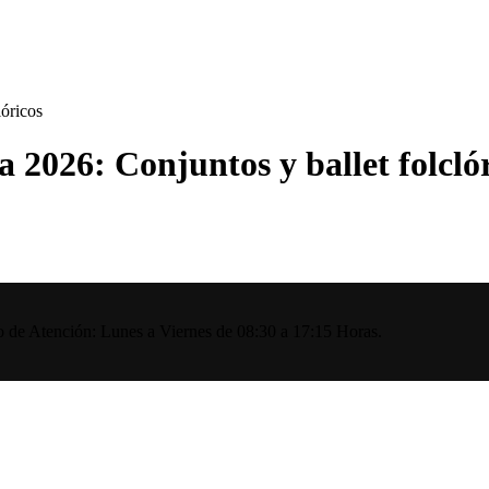
lóricos
a 2026: Conjuntos y ballet folcló
io de Atención: Lunes a Viernes de 08:30 a 17:15 Horas.