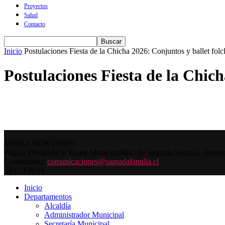
Proyectos
Salud
Contacto
Inicio
Postulaciones Fiesta de la Chicha 2026: Conjuntos y ballet folc
Postulaciones Fiesta de la Chich
SOBRE NOSOTROS
Página Oficial de la Ilustre Municipalidad de Sagrada Familia. Horar
Contáctanos:
comunicaciones@sagradafamilia.cl
SÍGUENOS
Inicio
Departamentos
Alcaldía
Administrador Municipal
Secretaría Municipal