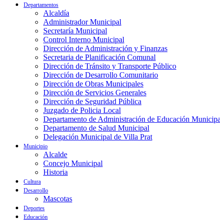
Departamentos
Alcaldía
Administrador Municipal
Secretaría Municipal
Control Interno Municipal
Dirección de Administración y Finanzas
Secretaria de Planificación Comunal
Dirección de Tránsito y Transporte Público
Dirección de Desarrollo Comunitario
Dirección de Obras Municipales
Dirección de Servicios Generales
Dirección de Seguridad Pública
Juzgado de Policia Local
Departamento de Administración de Educación Municipa
Departamento de Salud Municipal
Delegación Municipal de Villa Prat
Municipio
Alcalde
Concejo Municipal
Historia
Cultura
Desarrollo
Mascotas
Deportes
Educación