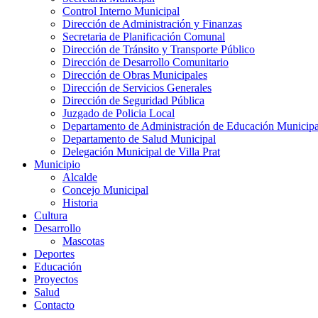
Control Interno Municipal
Dirección de Administración y Finanzas
Secretaria de Planificación Comunal
Dirección de Tránsito y Transporte Público
Dirección de Desarrollo Comunitario
Dirección de Obras Municipales
Dirección de Servicios Generales
Dirección de Seguridad Pública
Juzgado de Policia Local
Departamento de Administración de Educación Municipa
Departamento de Salud Municipal
Delegación Municipal de Villa Prat
Municipio
Alcalde
Concejo Municipal
Historia
Cultura
Desarrollo
Mascotas
Deportes
Educación
Proyectos
Salud
Contacto